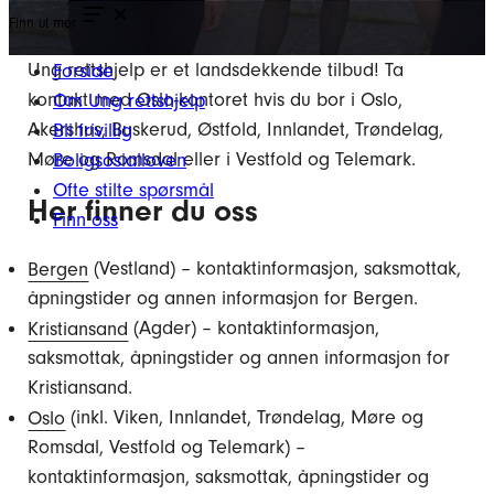
Finn ut mer
Ung rettshjelp er et landsdekkende tilbud! Ta
Forside
kontakt med Oslo-kontoret hvis du bor i Oslo,
Om Ung rettshjelp
Akershus, Buskerud, Østfold, Innlandet, Trøndelag,
Bli frivillig
Møre og Romsdal eller i Vestfold og Telemark.
Boligsosialloven
Ofte stilte spørsmål
Her finner du oss
Finn oss
Bergen
(Vestland) – kontaktinformasjon, saksmottak,
åpningstider og annen informasjon for Bergen.
Kristiansand
(Agder) – kontaktinformasjon,
saksmottak, åpningstider og annen informasjon for
Kristiansand.
Oslo
(inkl. Viken, Innlandet, Trøndelag, Møre og
Romsdal, Vestfold og Telemark) –
kontaktinformasjon, saksmottak, åpningstider og