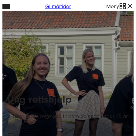
Hopp
Gi måltider
Meny
til
innhold
Ung rettshjelp
Vi tilbyr gratis rettshjelp til barn og unge under 25 år.