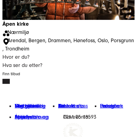
Åpen kirke
Nærmiljø
Arendal
, 
Bergen
, 
Drammen
, 
Hønefoss
, 
Oslo
, 
Porsgrunn
, 
Trondheim
Hvor er du?
Hva ser du etter?
Finn tilbud
Finn tilbud
Vårt arbeid
Engasjer deg
Nettbutikk
Min giverside
Om oss
Kontakt oss
Bærekraft
Aktuelt
Jobb hos oss
Presse
Facebook
Instagram
LinkedIn
Miljøfyrtårn
Åpenhetsloven
Personvern og cookies
Gavekonto:
7011 05 18593