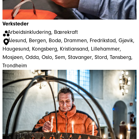
Verksteder
Arbeidsinkludering
, 
Bærekraft
Ålesund
, 
Bergen
, 
Bodø
, 
Drammen
, 
Fredrikstad
, 
Gjøvik
, 
Haugesund
, 
Kongsberg
, 
Kristiansand
, 
Lillehammer
, 
Mosjøen
, 
Odda
, 
Oslo
, 
Sem
, 
Stavanger
, 
Stord
, 
Tønsberg
, 
Trondheim