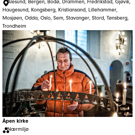
Ålesund
, 
Bergen
, 
Bodø
, 
Drammen
, 
Fredrikstad
, 
Gjøvik
, 
Haugesund
, 
Kongsberg
, 
Kristiansand
, 
Lillehammer
, 
Mosjøen
, 
Odda
, 
Oslo
, 
Sem
, 
Stavanger
, 
Stord
, 
Tønsberg
, 
Trondheim
Åpen kirke
Nærmiljø