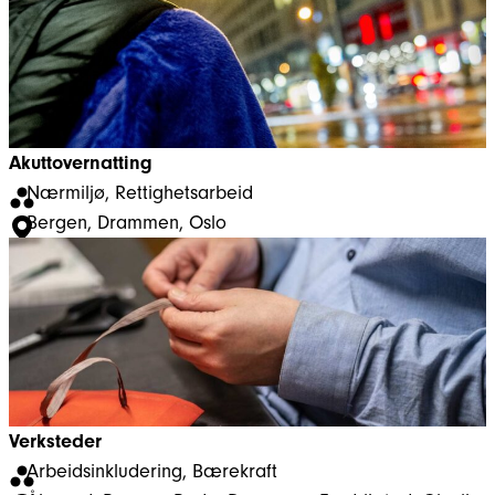
Akuttovernatting
Nærmiljø
, 
Rettighetsarbeid
Bergen
, 
Drammen
, 
Oslo
Verksteder
Arbeidsinkludering
, 
Bærekraft