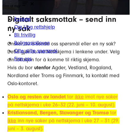
Finn ut mer
Digitalt saksmottak – send inn
Forside
ny sak
Om Ung rettshjelp
Bli frivillig
Boligsosialloven
Ønsker du å sende oss spørsmål eller en ny sak?
Ofte stilte spørsmål
Dette gjør du via Nettskjema i lenkene under. Velg
Finn oss
din lokasjon for å komme til riktig skjema.
Hvis du bor
utenfor
Agder, Vestland, Rogaland,
Nordland eller Troms og Finnmark, ta kontakt med
Oslo-kontoret.
Oslo og resten av landet
tar
ikke
imot nye saker
på nettskjema i uke 26–32 (22. juni – 10. august).
Kristiansand, Bergen, Stavanger og Tromsø
tar
ikke
inn nye saker på nettskjema i uke 27 – 31 (29.
juni – 3. august).