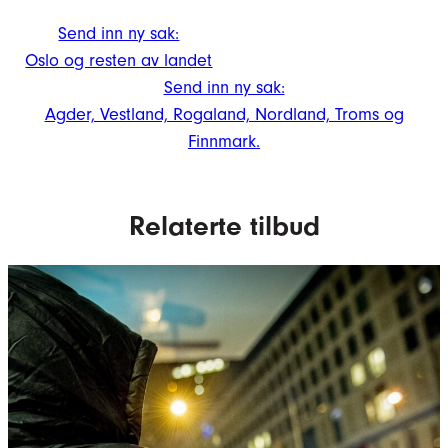
Send inn ny sak:
Oslo og resten av landet
Send inn ny sak:
Agder, Vestland, Rogaland, Nordland, Troms og
Finnmark.
Relaterte tilbud