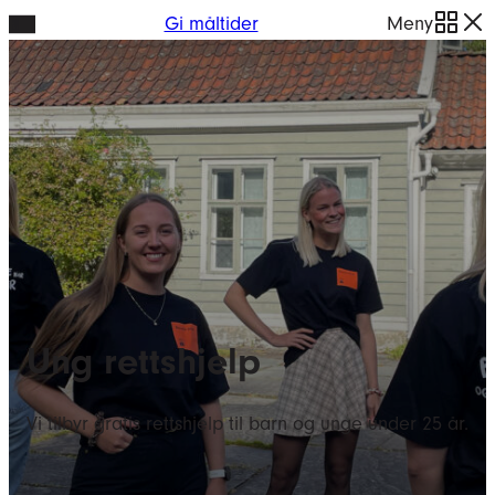
Hopp
Gi måltider
Meny
til
innhold
Ung rettshjelp
Vi tilbyr gratis rettshjelp til barn og unge under 25 år.