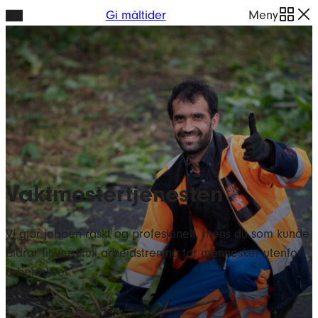
Hopp
Gi måltider
Meny
til
innhold
Vaktmestertjenesten
Vi gjør jobben raskt og profesjonelt, mens du som kunde
bidrar til verdifull arbeidstrening for mennesker utenfor
arbeidslivet.