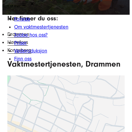
Finn ut mer
Her finner du oss:
Forside
Om vaktmestertjenesten
Drammen
Jobbe hos oss?
Hønefoss
Priser
Kongsberg
Vedproduksjon
Finn oss
Vaktmestertjenesten, Drammen