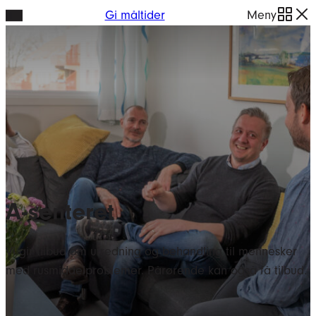
Hopp
Gi måltider
Meny
til
innhold
A-senteret
Vi gir tilbud om utredning og behandling til mennesker
med rusmiddelproblemer. Pårørende kan også få tilbud.