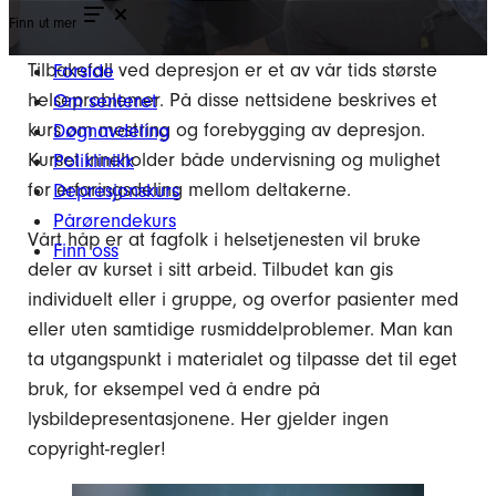
Finn ut mer
Tilbakefall ved depresjon er et av vår tids største
Forside
helseproblemer. På disse nettsidene beskrives et
Om senteret
kurs om mestring og forebygging av depresjon.
Døgnavdeling
Kurset inneholder både undervisning og mulighet
Poliklinikk
for erfaringsdeling mellom deltakerne.
Depresjonskurs
Pårørendekurs
Vårt håp er at fagfolk i helsetjenesten vil bruke
Finn oss
deler av kurset i sitt arbeid. Tilbudet kan gis
individuelt eller i gruppe, og overfor pasienter med
eller uten samtidige rusmiddelproblemer. Man kan
ta utgangspunkt i materialet og tilpasse det til eget
bruk, for eksempel ved å endre på
lysbildepresentasjonene. Her gjelder ingen
copyright-regler!