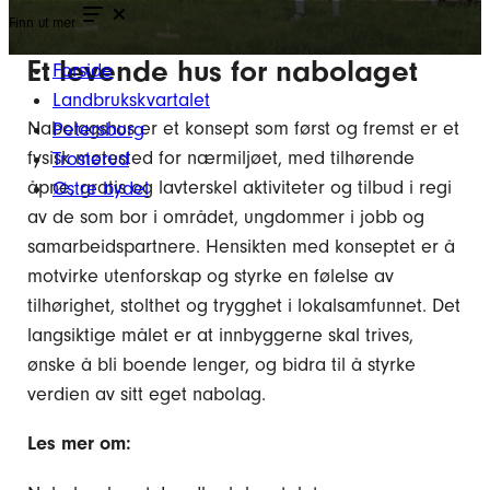
Finn ut mer
Et levende hus for nabolaget
Forside
Landbrukskvartalet
Nabolagshus er et konsept som først og fremst er et
Petersborg
fysisk møtested for nærmiljøet, med tilhørende
Trosterud
åpne, gratis og lavterskel aktiviteter og tilbud i regi
Østre bydel
av de som bor i området, ungdommer i jobb og
samarbeidspartnere. Hensikten med konseptet er å
motvirke utenforskap og styrke en følelse av
tilhørighet, stolthet og trygghet i lokalsamfunnet. Det
langsiktige målet er at innbyggerne skal trives,
ønske å bli boende lenger, og bidra til å styrke
verdien av sitt eget nabolag.
Les mer om: