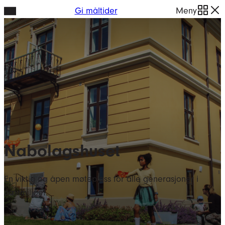
Hopp
Gi måltider
Meny
til
innhold
Nabolagshuset
En viktig og åpen møteplass for alle generasjoner i
nærmiljøet.