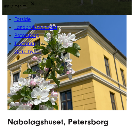
Finn ut mer
Forside
Landbrukskvartalet
Petersborg
Trosterud
Østre bydel
Nabolagshuset, Petersborg