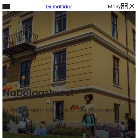
Hopp
Gi måltider
Meny
til
innhold
Nabolagshuset
En viktig og åpen møteplass for alle generasjoner i
nærmiljøet.