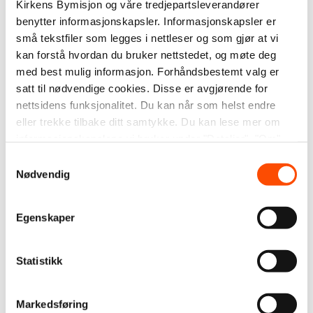
Kirkens Bymisjon og våre tredjepartsleverandører
benytter informasjonskapsler. Informasjonskapsler er
små tekstfiler som legges i nettleser og som gjør at vi
kan forstå hvordan du bruker nettstedet, og møte deg
med best mulig informasjon. Forhåndsbestemt valg er
satt til nødvendige cookies. Disse er avgjørende for
Homofili og troen
nettsidens funksjonalitet. Du kan når som helst endre
eller trekke tilbake ditt samtykke. Du kan lese mer om
informasjonskapslene vi bruker under "Detaljer", "Om"
Når Aasmund endelig hadde funnet «sine folk»,
eller i vår
personvernerklæring
.
Samtykkevalg
kunne han ikke bare sitte der og ta imot, tenkte han.
Nødvendig
Han måtte yte litt selv også. I årene som fulgte var
han en av fotsoldatene til aktivisten Kim Friele.
Egenskaper
Gjennom sitt engasjement i DNF-48, bidro han blant
annet til opphevelsen av forbudet mot
Statistikk
homoseksuelle forbindelser mellom menn i 1972.
Et tema som var spesielt viktig for Aasmund, var
Markedsføring