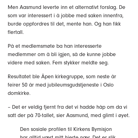
Men Aasmund leverte inn et alternativt forslag. De
som var interessert i å jobbe med saken innenfra,
burde oppfordres til det, mente han. Og han fikk
flertall.
På et medlemsmøte ba han interesserte
medlemmer om å bli igjen, så de kunne jobbe
videre med saken. Fem stykker meldte seg.
Resultatet ble Åpen kirkegruppe, som neste år
feirer 50 år med jubileumsgudstjeneste i Oslo
domkirke.
– Det er veldig fjernt fra det vi hadde håp om da vi
satt der på 70-tallet, sier Aasmund, med glimt i øyet.
Den sosiale profilen til Kirkens Bymisjon
har alltid vært mitt hjerte nær. Det er slik