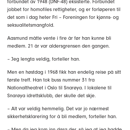
forbundet av 1948 (DNF-48) eksisterte. Forbundet
jobbet for homofiles rettigheter, og er forløperen til
det som i dag heter Fri – Foreningen for kjønns- og
seksualitetsmangfold.
Aasmund måtte vente i fire år før han kunne bli
medlem. 21 år var aldersgrensen den gangen.
– Jeg lengta veldig, forteller han.
Men en høstdag i 1968 fikk han endelig reise på sitt
første treff. Han tok buss nummer 31 fra
Nationaltheatret i Oslo til Snarøya. I lokalene til
Snarøya idrettsklubb, der skulle det skje.
– Alt var veldig hemmelig. Det var jo nærmest
sikkerhetsklarering for å bli medlem, forteller han.
– Men da jeg kom inn døra der, så jeg at jeg hadde