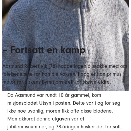
– Fortsatt en kamp
Aasmund Robert Vik (78) hadde ingen å snakke med om
følelsene sine før han ble voksen. I dag er han primus
motor for Kirkens Bymisjons treff for skeive eldre.
Da Aasmund var rundt 10 år gammel, kom
misjonsbladet Utsyn i posten. Dette var i og for seg
ikke noe uvanlig, moren fikk ofte disse bladene.
Men akkurat denne utgaven var et
jubileumsnummer, og 78-åringen husker det fortsatt.