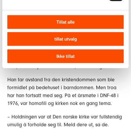
foreningens forhold til kirken. Det fantes ikke noe
forum der man kunne snakke om homofili og
kristendom i samme setning på den tiden, ifølge
Tillat alle
han.
tillat utvalg
– Det var som ild og vann, ikke mulig å forene.
–
Og kristendommen var viktig for deg?
Ikke tillat
– Ja, den var jo ikke helt borte, sier han og smiler.
Han tar avstand fra den kristendommen som ble
formidlet på bedehuset i barndommen. Men troa
har han fortsatt med seg. På et årsmøte i DNF-48 i
1976, var homofili og kirken nok en gang tema.
– Holdningen var at Den norske kirke var fullstendig
umulig å forholde seg til. Meld dere ut, sa de.