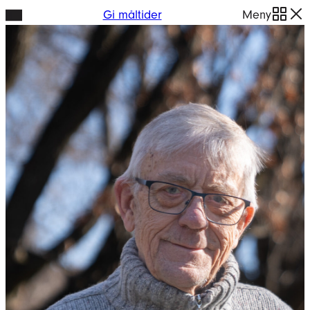
Hopp
Gi måltider
Meny
til
innhold