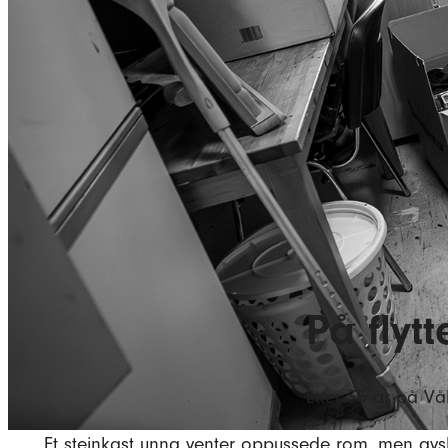
På flytt
Etter 35 år på Vå
Et steinkast unna venter oppussede rom, men avs