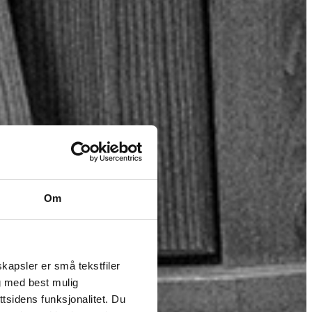
Om
kapsler er små tekstfiler
g med best mulig
tsidens funksjonalitet. Du