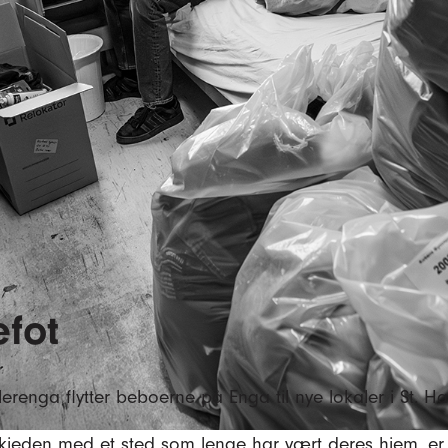
efot
lerenga flytter beboerne på Enga til nye lokaler i St. Ha
kjeden med et sted som lenge har vært deres hjem, er