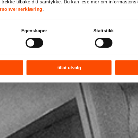
r trekke tilbake ditt samtykke. Du kan lese mer om informasjons
rsonvernerklæring
.
Egenskaper
Statistikk
tillat utvalg