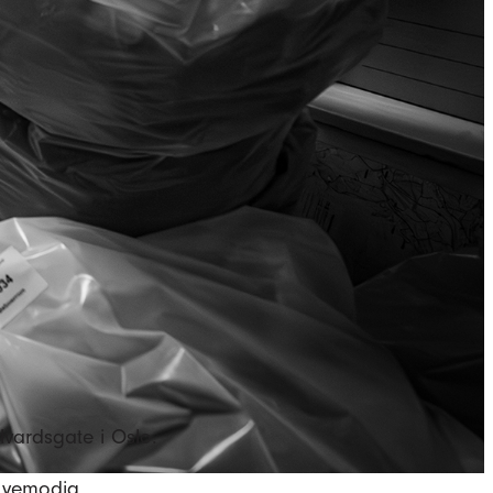
lvardsgate i Oslo.
 vemodig.