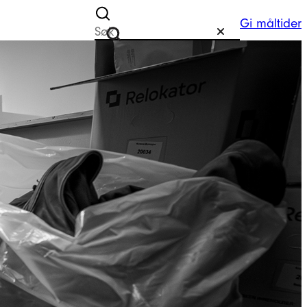
Gi måltider
Søk etter
Tilbakestill
Søk