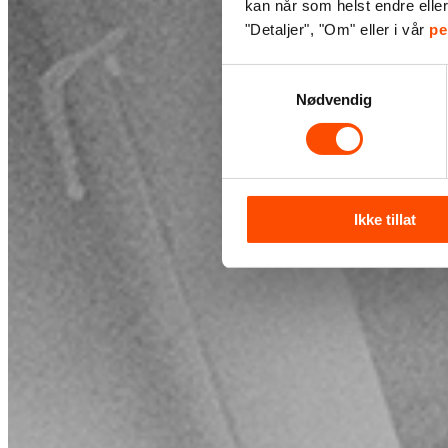
kan når som helst endre elle
"Detaljer", "Om" eller i vår
pe
Samtykkevalg
Nødvendig
Ikke tillat