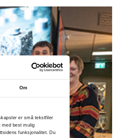
Om
kapsler er små tekstfiler
g med best mulig
tsidens funksjonalitet. Du