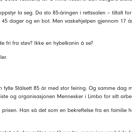
styr la seg. Da sto 85-åringen i rettssalen – tiltalt fo
 i 45 dager og en bot. Men vaskehjelpen gjennom 17 år,
e fri fra støv? Ikke en hybelkanin å se?
ler.
 fylte Stålsett 85 år med stor feiring. Og samme dag m
te og organisasjonen Mennesker i Limbo for sitt arbei
a prisen. Han så det som en bekreftelse fra en familie h