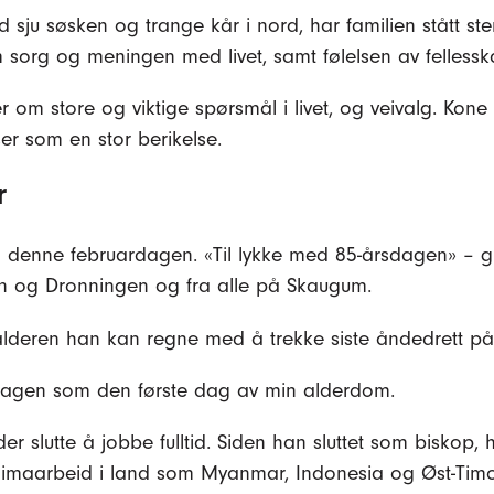
sju søsken og trange kår i nord, har familien stått ster
m sorg og meningen med livet, samt følelsen av fellessk
ler om store og viktige spørsmål i livet­, og veivalg. Ko
r som en stor berikelse.
r
am denne februardagen. «Til lykke med 85-årsdagen» – 
gen og Dronningen og fra alle på Skaugum.
alderen han kan regne med å trekke siste åndedrett på 
dagen som den første dag av min alderdom.
er slutte å jobbe fulltid. Siden han sluttet som biskop,
klimaarbeid i land som Myan­mar, Indonesia og Øst-Timo