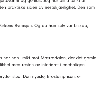
rtevarmt og genialt. Jeg har alltid tenkt at
 den praktiske siden av nestekjærlighet. Den som
i Kirkens Bymisjon. Og da han selv var biskop,
tua har han utsikt mot Mærradalen, der det gamle
likhet med resten av interiøret i eneboligen.
der stua. Den nyeste, Brosteinprisen, er