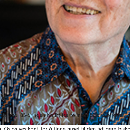
iv
 Nå skal 85-åringen ha litt færre internasjonale reiser,
 Oslos vestkant, for å finne huset til den tidligere bisk