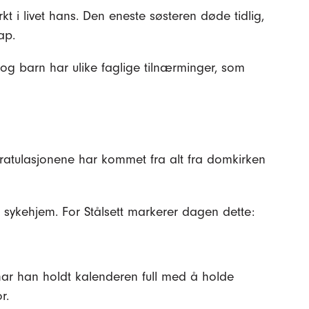
kt i livet hans. Den eneste søsteren døde tidlig,
ap.
ne og barn har ulike faglige tilnærminger, som
gratulasjonene har kommet fra alt fra domkirken
sykehjem. For Stålsett markerer dagen dette:
 har han holdt kalenderen full med å holde
r.