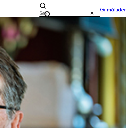
Gi måltider
Søk etter
Tilbakestill
Søk