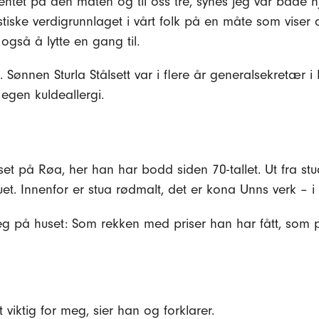
tet på den måten og til oss tre, synes jeg var både hje
stiske verdigrunnlaget i vårt folk på en måte som viser
n også å lytte en gang til.
. Sønnen Sturla Stålsett var i flere år generalsekretær 
 egen kuldeallergi.
set på Røa, her han har bodd siden 70-tallet. Ut fra s
et. Innenfor er stua rødmalt, det er kona Unns verk – i 
på huset: Som rekken med priser han har fått, som pry
t viktig for meg, sier han og forklarer.