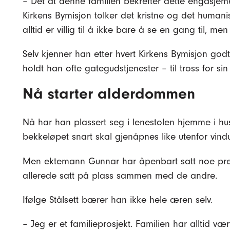
– Det at denne familien bekrefter dette engasjemen
Kirkens Bymisjon tolker det kristne og det humani
alltid er villig til å ikke bare å se en gang til, me
Selv kjenner han etter hvert Kirkens Bymisjon godt
holdt han ofte gategudstjenester – til tross for sin
Nå starter alderdommen
Nå har han plassert seg i lenestolen hjemme i hu
bekkeløpet snart skal gjenåpnes like utenfor vindu
Men ektemann Gunnar har åpenbart satt noe preg 
allerede satt på plass sammen med de andre.
Ifølge Stålsett bærer han ikke hele æren selv.
– Jeg er et familieprosjekt. Familien har alltid vær