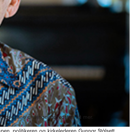
 og begynne å svinge støvkosten litt mer.
open, politikeren og kirkelederen Gunnar Stålsett.