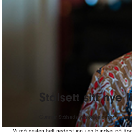
Stålsett sitt nye l
Gunnar Stålsetts vaskehjelp har sluttet.
Vi må nesten helt nederst inn i en blindvei på Røa,