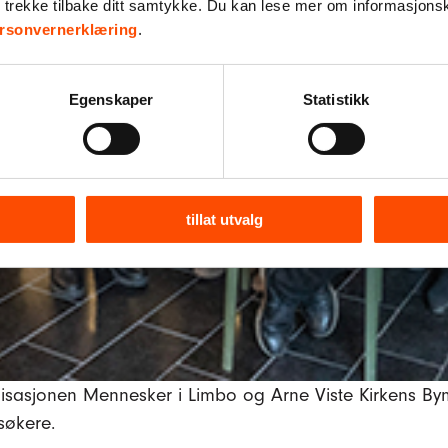
r trekke tilbake ditt samtykke. Du kan lese mer om informasjons
rsonvernerklæring
.
Egenskaper
Statistikk
tillat utvalg
sasjonen Mennesker i Limbo og Arne Viste Kirkens Bymisj
søkere.