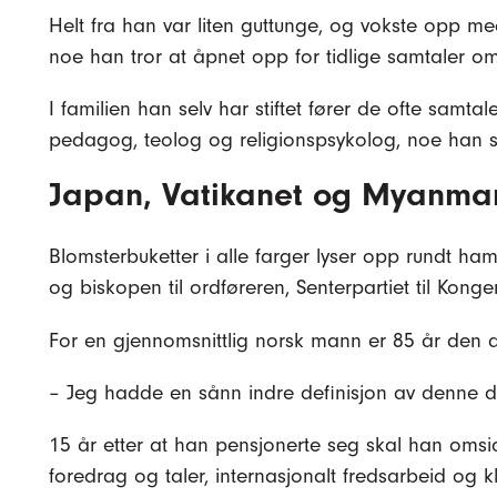
Helt fra han var liten guttunge, og vokste opp med 
noe han tror at åpnet opp for tidlige sam­taler o
I familien han selv har stiftet fører de ofte samta
pedagog, teolog og religionspsykolog, noe han se
Japan, Vatikanet og Myanma
Blomsterbuketter i alle farger lyser opp rundt h
og biskopen til ordføreren, Senterpartiet til Kon
For en gjennomsnittlig norsk mann er 85 år den 
– Jeg hadde en sånn indre definisjon av denne 
15 år etter at han pensjonerte seg skal han omsid
foredrag og taler, internasjonalt fredsarbeid og 