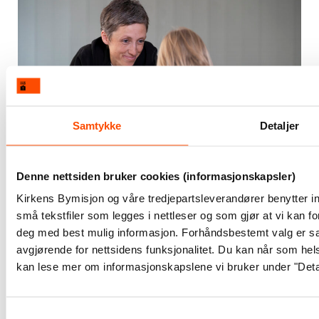
Samtykke
Detaljer
Denne nettsiden bruker cookies (informasjonskapsler)
Våre tiltak for barn og unge
Kirkens Bymisjon og våre tredjepartsleverandører benytter i
små tekstfiler som legges i nettleser og som gjør at vi kan f
deg med best mulig informasjon. Forhåndsbestemt valg er sat
Alle barn har behov for å bli sett og hørt og elsket.
avgjørende for nettsidens funksjonalitet. Du kan når som hels
kan lese mer om informasjonskapslene vi bruker under "Detal
Voksne som lever et godt liv til tross for en vanskelig
oppvekst, kan ofte fortelle at de opplevde noen
som så dem, lyttet til dem og snakket med dem da
Samtykkevalg