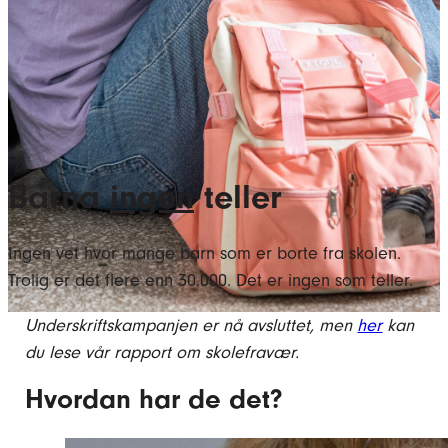
Barna
ingen
teller
Ingen vet hvor mange barn som er borte fra skolen.
Trolig er det flere enn 30.000. Det er ingen som teller.
Underskriftskampanjen er nå avsluttet, men
her
kan
du lese vår rapport om skolefravær.
Hvordan har de det?