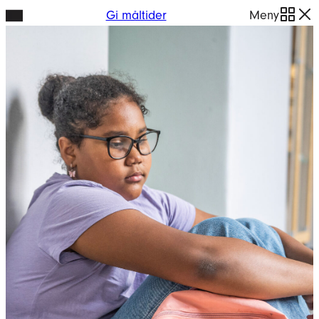
Hopp
Gi måltider
Meny
til
innhold