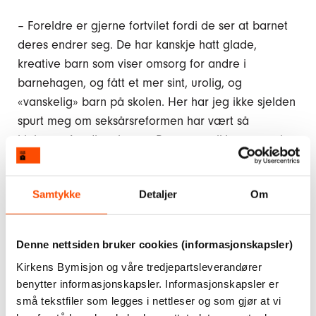
– Foreldre er gjerne fortvilet fordi de ser at barnet
deres endrer seg. De har kanskje hatt glade,
kreative barn som viser omsorg for andre i
barnehagen, og fått et mer sint, urolig, og
«vanskelig» barn på skolen. Her har jeg ikke sjelden
spurt meg om seksårsreformen har vært så
hjelpsom for disse barna. Barna som ikke passer inn
i rammen, kan bli stemplet som «vanskelige»,
«slemme» og «slitsomme». Foreldre er fortvilet, og
Samtykke
Detaljer
Om
flere lærere jeg har snakket med kan kjenne at de
ikke strekker til. Skolen blir ikke en mestringsarena,
og barn kan tro at de er dumme.
Denne nettsiden bruker cookies (informasjonskapsler)
– Hvis det er steder der vi voksne føler oss dumme
Kirkens Bymisjon og våre tredjepartsleverandører
benytter informasjonskapsler. Informasjonskapsler er
og misforstått, ville vi kanskje prøvd å unngå de
små tekstfiler som legges i nettleser og som gjør at vi
stedene vi også? Vi hører også flere barn fortelle at