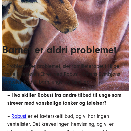
Barnet er aldri problemet
– Problemet er problemet, sier familieterapeut Hilde
Marie Lillestølen Ekren ved Robust, Kirkens Bymisjons
samtaletilbud til barn, unge og familier.
– Hva skiller Robust fra andre tilbud til unge som
strever med vanskelige tanker og følelser?
–
Robust
er et lavterskeltilbud, og vi har ingen
ventelister. Det kreves ingen henvisning, og vi er