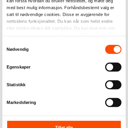
kan forstå hvordan du bruker nettstedet, og møte deg
nedstengning av skolene har gjort det vanskelig for
med best mulig informasjon. Forhåndsbestemt valg er
dem å komme tilbake.
satt til nødvendige cookies. Disse er avgjørende for
nettsidens funksjonalitet. Du kan når som helst endre
eller trekke tilbake ditt samtykke. Du kan lese mer om
informasjonskapslene vi bruker under "Detaljer", "Om"
eller i vår
personvernerklæring
.
Samtykkevalg
Nødvendig
Egenskaper
Statistikk
Markedsføring
Tillat alle