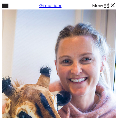
Hopp
Gi måltider
Meny
til
innhold