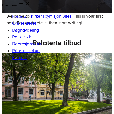
Finn ut mer
Welcome to
Kirkensbymisjon Sites
. This is your first
Forside
post. Edit or delete it, then start writing!
Om senteret
Døgnavdeling
Poliklinikk
Relaterte tilbud
Depresjonskurs
Pårørendekurs
Finn oss