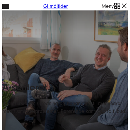
Hopp
Gi måltider
Meny
til
innhold
A-senteret
Vi gir tilbud om utredning og behandling til mennesker
med rusmiddelproblemer. Pårørende kan også få tilbud.