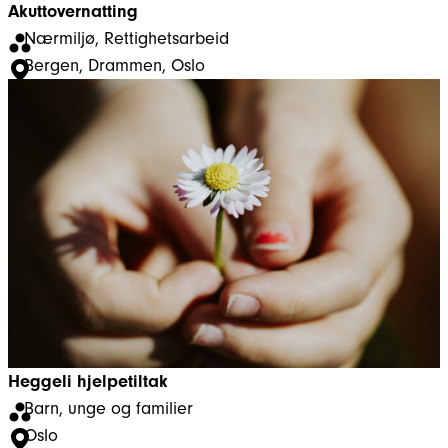
Akuttovernatting
Nærmiljø
, 
Rettighetsarbeid
Bergen
, 
Drammen
, 
Oslo
Heggeli hjelpetiltak
Barn, unge og familier
Oslo