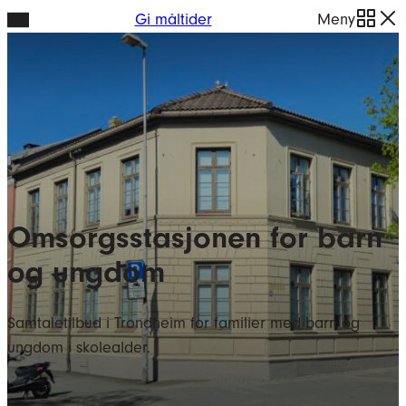
Hopp
Gi måltider
Meny
til
innhold
Omsorgsstasjonen for barn
og ungdom
Samtaletilbud i Trondheim for familier med barn og
ungdom i skolealder.