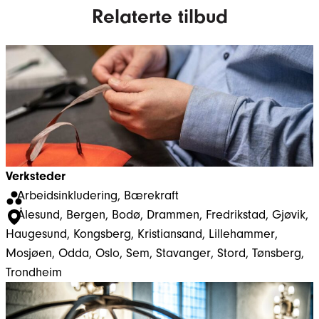
Relaterte tilbud
Verksteder
Arbeidsinkludering
, 
Bærekraft
Ålesund
, 
Bergen
, 
Bodø
, 
Drammen
, 
Fredrikstad
, 
Gjøvik
, 
Haugesund
, 
Kongsberg
, 
Kristiansand
, 
Lillehammer
, 
Mosjøen
, 
Odda
, 
Oslo
, 
Sem
, 
Stavanger
, 
Stord
, 
Tønsberg
, 
Trondheim