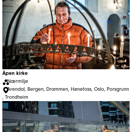
Åpen kirke
Nærmiljø
Arendal
, 
Bergen
, 
Drammen
, 
Hønefoss
, 
Oslo
, 
Porsgrunn
, 
Trondheim