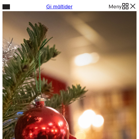
Hopp
Gi måltider
Meny
til
innhold