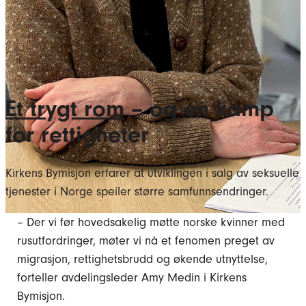
Et trygt rom
– og en kamp
for rettigheter
Kirkens Bymisjon erfarer at utviklingen i salg av seksuelle
tjenester i Norge speiler større samfunnsendringer.
– Der vi før hovedsakelig møtte norske kvinner med
rusutfordringer, møter vi nå et fenomen preget av
migrasjon, rettighetsbrudd og økende utnyttelse,
forteller avdelingsleder Amy Medin i Kirkens
Bymisjon.