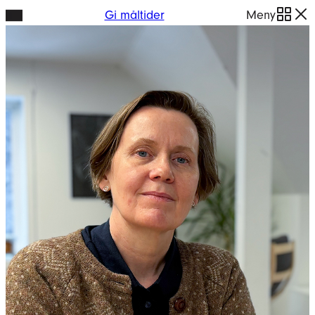
Hopp
Gi måltider
Meny
til
innhold