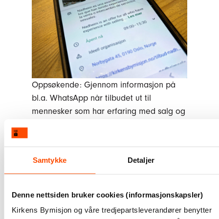
Oppsøkende: Gjennom informasjon på
bl.a. WhatsApp når tilbudet ut til
mennesker som har erfaring med salg og
bytte av seksuelle tjenester.
Noen ønsker bare å hente gratis kondomer og glid
hos oss, mens andre trenger helsetjenester,
Samtykke
Detaljer
støttesamtaler eller å delta på sosiale
arrangementer.
Denne nettsiden bruker cookies (informasjonskapsler)
– Derfor er det viktig for oss å være så tilgjengelige
Kirkens Bymisjon og våre tredjepartsleverandører benytter