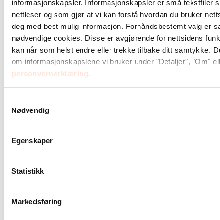
som mulig. Mange lever uforutsigbare liv, så drop-
informasjonskapsler. Informasjonskapsler er små tekstfiler 
nettleser og som gjør at vi kan forstå hvordan du bruker nett
in-tilbudet er viktig. Det gir oss også mulighet til å
deg med best mulig informasjon. Forhåndsbestemt valg er satt
avdekke andre behov vi kan bistå med.
nødvendige cookies. Disse er avgjørende for nettsidens funks
kan når som helst endre eller trekke tilbake ditt samtykke. 
Amy forklarer videre at målgruppen er veldig mobil
om informasjonskapslene vi bruker under "Detaljer", "Om" ell
og reiser mye rundt i landet. De tilbyr derfor også
personvernerklæring
.
oppfølging over telefon. Og drar stor nytte av og
jobber tett sammen med Kirkens Bymisjons tilbud i
Samtykkevalg
de andre byene – i Bergen, Stavanger og
Nødvendig
Trondheim.
Hør Amy fortelle om arbeidet:
Egenskaper
Statistikk
Markedsføring